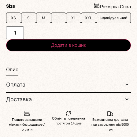
Size
Розмірна Сітка
XS
S
M
L
XL
XXL
Індивідуальний
Додати в кошик
Опис
Оплата
Доставка
Обмін та повернення
Пошито за вашими
Безкоштовна доставка
протягом 14 днів
мірками без додаткової
при замовленні від 5000
оплати
грн