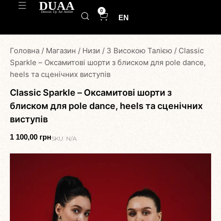
0
EN
Головна
/
Магазин
/
Низи
/
З Високою Талією
/
Classic
Sparkle – Оксамитові шорти з блиском для pole dance,
heels та сценічних виступів
Classic Sparkle – Оксамитові шорти з
блиском для pole dance, heels та сценічних
виступів
1 100,00
грн
SKU:
N/A