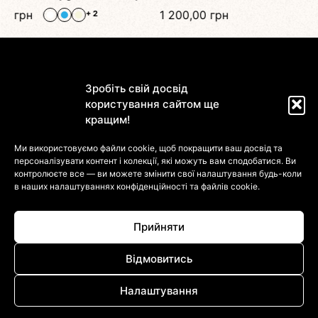
н
1 200,00
грн
+ 2
Зробіть свій досвід
користування сайтом ще
кращим!
Магазин
Ми використовуємо файли cookie, щоб покращити ваш досвід та
персоналізувати контент і колекції, які можуть вам сподобатися. Ви
Інформація
контролюєте все — ви можете змінити свої налаштування будь-коли
в наших налаштуваннях
конфіденційності та файлів cookie.
Клієнтам
Прийняти
Відмовитись
Налаштування
© 2022-2026 DressinUpArtAtelier. Усі Права Захищені