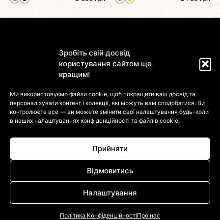
Зробіть свій досвід
користування сайтом ще
кращим!
Магазин
Ми використовуємо файли cookie, щоб покращити ваш досвід та
персоналізувати контент і колекції, які можуть вам сподобатися. Ви
Інформація
контролюєте все — ви можете змінити свої налаштування будь-коли
в наших налаштуваннях
конфіденційності та файлів cookie.
Клієнтам
Прийняти
Відмовитись
Налаштування
© 2022-2026 DressinUpArtAtelier. Усі Права Захищені
Політика Конфіденційності
Про нас