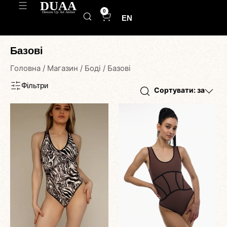
0
EN
Базові
Головна
/
Магазин
/
Боді
/
Базові
Фільтри
Cортувати: за