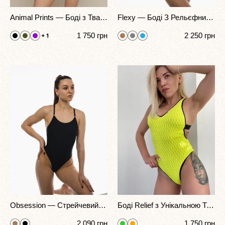
Animal Prints — Боді з Тваринним Принтом Для Pole Dance та Eкзотики
Flexy — Боді З Рельєфними Швами Для Студійних Тренувань та Танців
1 750
грн
2 250
грн
+ 1
Obsession — Стрейчевий Боді З Сіткою Для Сцени Та Артистичного Руху
Боді Relief з Унікальною Текстурою для Exotic та Pole Практики
2 090
грн
1 750
грн