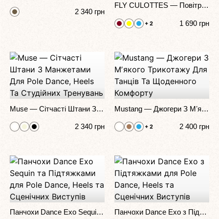
FLY CULOTTES — Повітряні Кюлоти Для Pole Dance, Contemporary Та Сценічних Виступів
2 340
грн
1 690
грн
+ 2
Muse — Сітчасті Штани З Манжетами Для Pole Dance, Heels Та Студійних Тренувань
Mustang — Джогери З Мʼякого Трикотажу Для Танців Та Щоденного Комфорту
2 340
грн
2 400
грн
+ 2
Панчохи Dance Exo Sequin та Підтяжками для Pole Dance, Heels та Сценічних Виступів
Панчохи Dance Exo з Підтяжками для Pole Dance, Heels та Сценічних Виступів