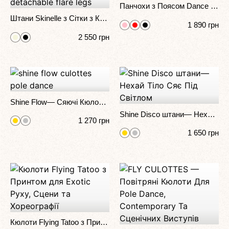
Панчохи з Поясом Dance Emotion з Підтяжками для Pole Dance, Exotic та Сценічних Виступів
Штани Skinelle з Сітки з Камінням 2 в 1 для Pole Dance, Exotic та Сценічних Виступів
1 890
грн
2 550
грн
Shine Flow— Сяючі Кюлоти Для Сценічних Костюмів Та Polewear
Shine Disco штани— Нехай Тіло Сяє Під Світлом
1 270
грн
1 650
грн
Кюлоти Flying Tatoo з Принтом для Exotic Руху, Сцени та Хореографії