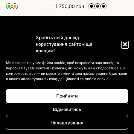
грн
3 050,00
грн
+ 3
Зробіть свій досвід
користування сайтом ще
кращим!
Магазин
Ми використовуємо файли cookie, щоб покращити ваш досвід та
персоналізувати контент і колекції, які можуть вам сподобатися. Ви
Інформація
контролюєте все — ви можете змінити свої налаштування будь-коли
в наших налаштуваннях
конфіденційності та файлів cookie.
Клієнтам
Прийняти
Відмовитись
Налаштування
© 2022-2026 DressinUpArtAtelier. Усі Права Захищені