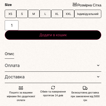
Size
Розмірна Сітка
XS
S
M
L
XL
XXL
Індивідуальний
Додати в кошик
Опис
Оплата
Доставка
Обмін та повернення
Пошито за вашими
Безкоштовна доставка
протягом 14 днів
мірками без додаткової
при замовленні від 5000
оплати
грн