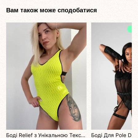
Вам також може сподобатися
НОВА КОЛЕКЦІЯ
Боді Relief з Унікальною Текстурою для Exotic та Pole Практики
Боді Для Pole Dance NOX Створене, Щоб Підкреслити Силу, Жіночність Та Сценічну Присутність.