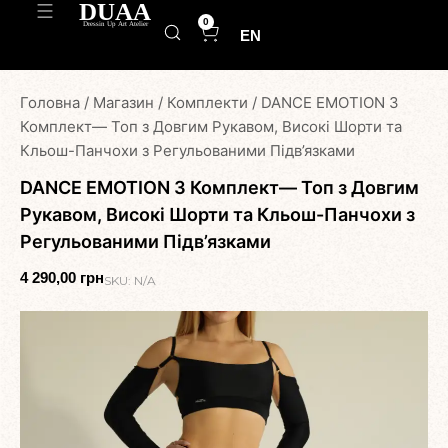
0
EN
Головна
/
Магазин
/
Комплекти
/
DANCE EMOTION 3
Комплект— Топ з Довгим Рукавом, Високі Шорти та
Кльош-Панчохи з Регульованими Підв’язками
DANCE EMOTION 3 Комплект— Топ з Довгим
Рукавом, Високі Шорти та Кльош-Панчохи з
Регульованими Підв’язками
4 290,00
грн
SKU:
N/A