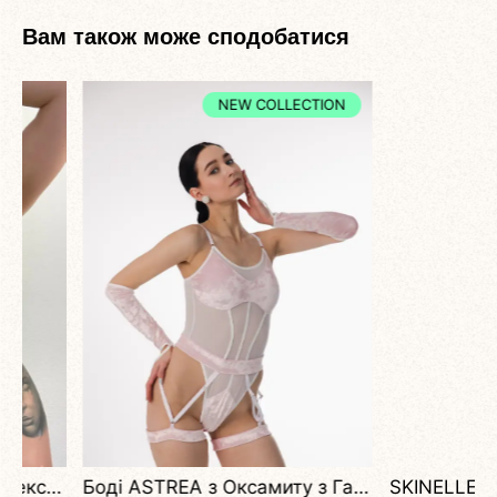
Вам також може сподобатися
NEW COLLECTION
ктики
Боді ASTREA з Оксамиту з Гартерами Поясом та Рукавичками для Pole Dance та Сценічних Виступів