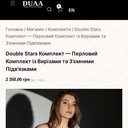
0
EN
Головна
/
Магазин
/
Комплекти
/
Double Stars
Комплект — Перловий Комплект із Вирізами та
З’ємними Підв’язками
Double Stars Комплект — Перловий
Комплект із Вирізами та З’ємними
Підв’язками
2 350,00
грн
SKU:
N/A