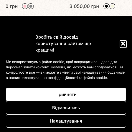
н
3 050,00
грн
Зробіть свій досвід
користування сайтом ще
кращим!
Магазин
Ми використовуємо файли cookie, щоб покращити ваш досвід та
персоналізувати контент і колекції, які можуть вам сподобатися. Ви
Інформація
контролюєте все — ви можете змінити свої налаштування будь-коли
в наших налаштуваннях
конфіденційності та файлів cookie.
Клієнтам
Прийняти
Відмовитись
Налаштування
© 2022-2026 DressinUpArtAtelier. Усі Права Захищені