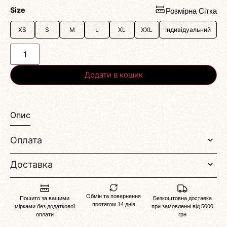
Size
Розмірна Сітка
XS
S
M
L
XL
XXL
Індивідуальний
Додати в кошик
Опис
Оплата
Доставка
Обмін та повернення
Пошито за вашими
Безкоштовна доставка
протягом 14 днів
мірками без додаткової
при замовленні від 5000
оплати
грн