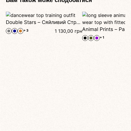
Вам також може сподобатися
Double Stars – Сяйливий Стрейч-Топ Для Танців Із Подвійними Бретелями Та Знімними Чашками Для Сценічного Блиску Та Комфорту
1 130,00
грн
+ 3
+ 1