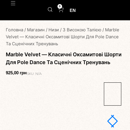
0
EN
Головна
/
Магазин
/
Низи
/
З Високою Талією
/
Marble
Velvet — Класичні Оксамитові Шорти Для Pole Dance
Та Сценічних Тренувань
Marble Velvet — Класичні Оксамитові Шорти
Для Pole Dance Та Сценічних Тренувань
925,00
грн
SKU:
N/A