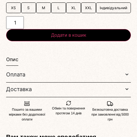
XS
S
M
L
XL
XXL
Індивідуальний
Додати в кошик
Опис
Оплата
Доставка
Обмін та повернення
Пошито за вашими
Безкоштовна доставка
протягом 14 днів
мірками без додаткової
при замовленні від 5000
оплати
грн