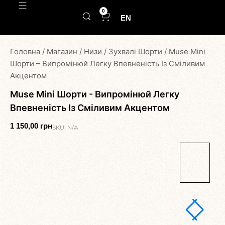
0
EN
Головна
/
Магазин
/
Низи
/
Зухвалі Шорти
/
Muse Mini
Шорти – Випромінюй Легку Впевненість Із Сміливим
Акцентом
Muse Mini Шорти - Випромінюй Легку
Впевненість Із Сміливим Акцентом
1 150,00
грн
SKU:
N/A