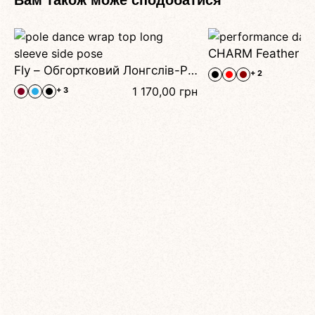
Вам також може сподобатися
Fly – Обгортковий Лонгслів-Рашгард Для Танців, Сцени Та Вільного Руху
+ 2
1 170,00
грн
+ 3