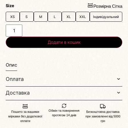
Size
Розмірна Сітка
XS
S
M
L
XL
XXL
Індивідуальний
Додати в кошик
Опис
Оплата
Доставка
Обмін та повернення
Пошито за вашими
Безкоштовна доставка
протягом 14 днів
мірками без додаткової
при замовленні від 5000
оплати
грн