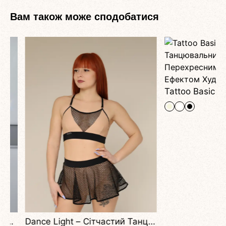
Вам також може сподобатися
Dance Light – Сітчастий Танцювальний Топ Із Вирізом Та Еластичною Посадкою Для Pole Dance, Фітнесу Та Сценічних Виступів