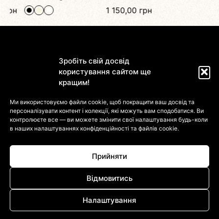
н
1 150,00
грн
Зробіть свій досвід
користування сайтом ще
кращим!
Магазин
Ми використовуємо файли cookie, щоб покращити ваш досвід та
персоналізувати контент і колекції, які можуть вам сподобатися. Ви
Інформація
контролюєте все — ви можете змінити свої налаштування будь-коли
в наших налаштуваннях
конфіденційності та файлів cookie.
Клієнтам
Прийняти
Відмовитись
Налаштування
© 2022-2026 DressinUpArtAtelier. Усі Права Захищені