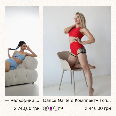
e Dance, Фітнесу та Йоги
Dance Garters Комплект– Топ із Перехресною Спинкою та Шорти з Високою Талією та Підв’язками
н
2 440,00
грн
+ 2