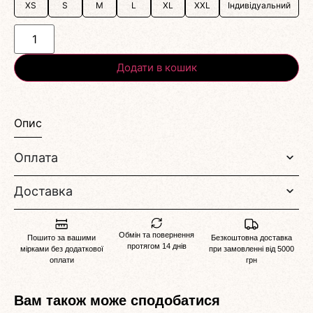
XS
S
M
L
XL
XXL
Індивідуальний
Додати в кошик
Опис
Оплата
Доставка
Обмін та повернення
Пошито за вашими
Безкоштовна доставка
протягом 14 днів
мірками без додаткової
при замовленні від 5000
оплати
грн
Вам також може сподобатися