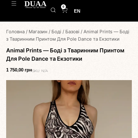
0
EN
Головна
/
Магазин
/
Боді
/
Базові
/
Animal Prints — Боді
з Тваринним Принтом Для Pole Dance та Eкзотики
Animal Prints — Боді з Тваринним Принтом
Для Pole Dance та Eкзотики
1 750,00
грн
SKU:
N/A