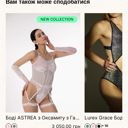
Вам також може сподобатися
NEW COLLECTION
Боді ASTREA з Оксамиту з Гартерами Поясом та Рукавичками для Pole Dance та Сценічних Виступів
3 050,00
грн
+ 10