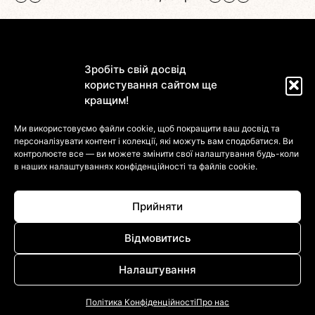
Зробіть свій досвід
користування сайтом ще
кращим!
Магазин
Ми використовуємо файли cookie, щоб покращити ваш досвід та
персоналізувати контент і колекції, які можуть вам сподобатися. Ви
Інформація
контролюєте все — ви можете змінити свої налаштування будь-коли
в наших налаштуваннях
конфіденційності та файлів cookie.
Клієнтам
Прийняти
Відмовитись
Налаштування
© 2022-2026 DressinUpArtAtelier. Усі Права Захищені
Політика Конфіденційності
Про нас