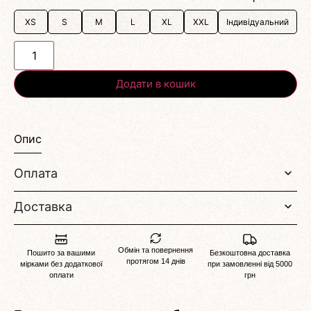
XS
S
M
L
XL
XXL
Індивідуальний
Додати в кошик
Опис
Оплата
Доставка
Обмін та повернення
Пошито за вашими
Безкоштовна доставка
протягом 14 днів
мірками без додаткової
при замовленні від 5000
оплати
грн