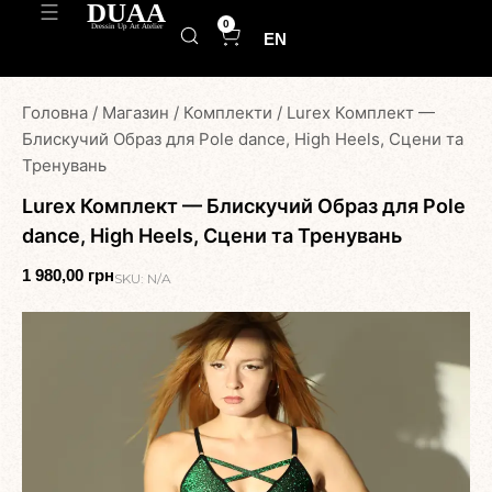
0
EN
Головна
/
Магазин
/
Комплекти
/
Lurex Комплект —
Блискучий Образ для Рole dance, High Heels, Сцени та
Тренувань
Lurex Комплект — Блискучий Образ для Рole
dance, High Heels, Сцени та Тренувань
1 980,00
грн
SKU:
N/A