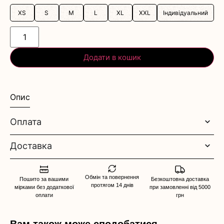
XS
S
M
L
XL
XXL
Індивідуальний
Додати в кошик
Опис
Оплата
Доставка
Обмін та повернення
Пошито за вашими
Безкоштовна доставка
протягом 14 днів
мірками без додаткової
при замовленні від 5000
оплати
грн